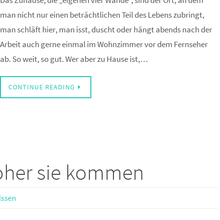
Das Zuhause, die „eigenen vier Wände”, sind der Ort, an dem
man nicht nur einen beträchtlichen Teil des Lebens zubringt,
man schläft hier, man isst, duscht oder hängt abends nach der
Arbeit auch gerne einmal im Wohnzimmer vor dem Fernseher
ab. So weit, so gut. Wer aber zu Hause ist,…
CONTINUE READING
oher sie kommen
issen