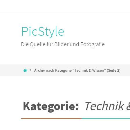
Zum
Inhalt
springen
PicStyle
Die Quelle für Bilder und Fotografie
Zum
Home
Archiv nach Kategorie "Technik & Wissen"
(Seite 2)
Inhalt
springen
Kategorie:
Technik 