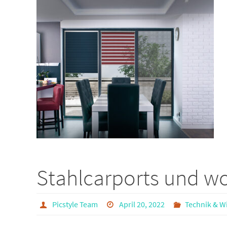
Stahlcarports und w
Picstyle Team
April 20, 2022
Technik & W